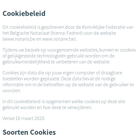
Overslaan
en
Cookiebeleid
naar
de
Dit cookiebeleid is geschreven door de Koninklijke Federatie van
inhoud
het Belgische Notariaat (hierna: Fednot) voor de website
gaan
(www.notaris.be en www.notaire.be).
Tijdens uw bezoek op voorgenoemde websites, kunnen er cookies
of gelijkgestelde technologieën gebruikt worden om de
gebruiksvriendelijkheid te verbeteren van de website.
Cookies zijn data die op jouw eigen computer of draagbare
toestellen worden geplaatst. Deze data bevat de nodige
informatie om in de behoeften op de website van de gebruiker te
voorzien.
In dit cookiebeleid is opgenomen welke cookies op deze site
gebruikt worden en hoe deze te verwijderen.
Versie 10 maart 2020.
Soorten Cookies